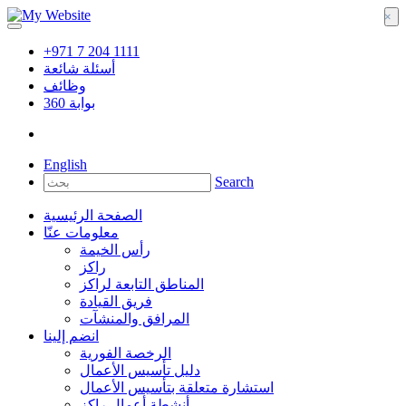
×
+971 7 204 1111
أسئلة شائعة
وظائف
بوابة
360
English
Search
الصفحة الرئيسية
معلومات عنّا
رأس الخيمة
راكز
المناطق التابعة لراكز
فريق القيادة
المرافق والمنشآت
انضم إلينا
الرخصة الفورية
دليل تأسيس الأعمال
استشارة متعلقة بتأسيس الأعمال
أنشطة أعمال راكز