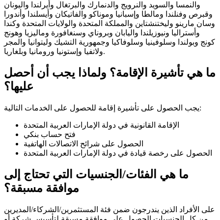
والنمسا والسويد والنرويج والدنمارك والبرتغال وأيرلندا واليونان
وقبرص وفنلندا ومالطا وإسبانيا وموناكو والفاتيكان وأيسلندا وأندورا
وسان مارينو وليختنشتاين والمملكة المتحدة والولايات المتحدة وكندا
وأستراليا ونيوزيلندا واليابان وبروناي وسنغافورة وماليزيا وهونج
كونج وبولندا وسلوفينيا وسلوفاكيا وجمهورية التشيك وليتوانيا والمجر
ولاتفيا وإستونيا ورومانيا وبلغاريا.
ما هي تأشيرة الإقامة؟ ولماذا يجب أن أحصل
عليها؟
يجب الحصول على تأشيرة إقامة للحصول على الخدمات التالية:
الإقامة القانونية في دولة الإمارات العربية المتحدة
فتح حساب بنكي
الحصول على شرائح الاتصالات الهاتفية
الحصول على رخصة قيادة في دولة الإمارات العربية المتحدة
ما هي الفئات/الجنسيات التي تحتاج إلى
موافقة مسبقة؟
على الأفراد الذين يندرجون ضمن فئة المستثمرين/الشركاء/المديرين
من كل الجنسيات الحصول على موافقة مسبقة لتأسيس شركة أو