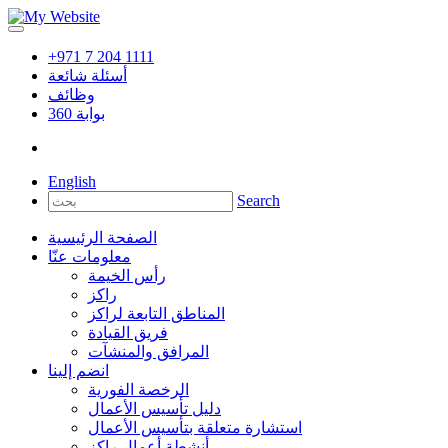
+971 7 204 1111
أسئلة شائعة
وظائف
بوابة
360
English
Search
الصفحة الرئيسية
معلومات عنّا
رأس الخيمة
راكز
المناطق التابعة لراكز
فريق القيادة
المرافق والمنشآت
انضم إلينا
الرخصة الفورية
دليل تأسيس الأعمال
استشارة متعلقة بتأسيس الأعمال
أنشطة أعمال راكز