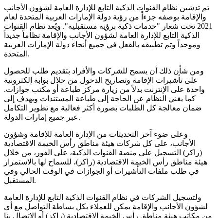
تم تدشين نظام القنوات الذكية التابع للإدارة العامة لشؤون الأجانب
والإقامة بوصفه جزءاً من رؤية دولة الإمارات العربية المتحدة لعام
2021 تحت شعار "خدمات ذكية برؤية مستقبلية". ويُعد نظام القنوات
الذكية التابع للإدارة العامة لشؤون الأجانب والإقامة نظاماً جديداً
وموحداً وتم تطبيقه بالفعل في جميع أنحاء دولة الإمارات العربية
المتحدة.
ومن شأن ذلك أن يسمح للشركات والأفراد بتقديم طلب للحصول
على تأشيرات الإقامة وتصاريح الدخول من خلال بوابة إلكترونية
واحدة على الإنترنت بدلاً من زيارة مركز طباعة أو مكتب جوازات.
كما يغني النظام عن الحاجة إلى طباعة المستندات ويهدف إلى
ضمان معالجة كل الطلبات بصورة أكثر فعالية مع تطوير التكامل
عبر جميع إمارات الدولة.
وعلى ضوء آخر التحديثات من الإدارة العامة للإقامة وشؤون
الأجانب، على كل شركات هيئة مناطق رأس الخيمة الاقتصادية
(راكز) التسجيل على منصة القنوات الذكية، على الفور، من خلال
هيئة مناطق رأس الخيمة الاقتصادية (راكز)، للسماح لها بالاستمرار
في طلب ملفات التأشيرات أو الجوازات في الوقت الحالي وفي
المستقبل.
ولتسجيل الشركات في نظام القنوات الذكية التابع للإدارة العامة
لشؤون الأجانب والإقامة يمكن للعملاء بكل بساطة التواصل مع أي
من مكاتب هيئة مناطق رأس الخيمة الاقتصادية (راكز) أو الاتصال بنا