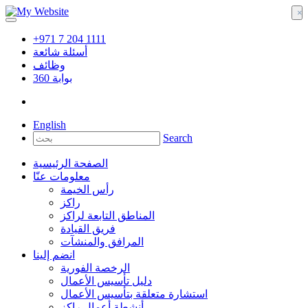
×
+971 7 204 1111
أسئلة شائعة
وظائف
بوابة
360
English
Search
الصفحة الرئيسية
معلومات عنّا
رأس الخيمة
راكز
المناطق التابعة لراكز
فريق القيادة
المرافق والمنشآت
انضم إلينا
الرخصة الفورية
دليل تأسيس الأعمال
استشارة متعلقة بتأسيس الأعمال
أنشطة أعمال راكز