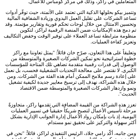
المتعاملين في راكز، وذلك في مركز كومباس للأعمال.
وتتميز بيكو بحلولها الذكية التي تعتمد على الأتمتة، حيث توفّر أدوات
تساعد الشركات على تقليل العمل اليدوي وزيادة الشفافية المالية
وتحسين الامتثال من خلال لوحات تحكم فورية وتقارير مؤتمتة. وقد
تم دمج هذه الإمكانيات ضمن المنصة الرقمية لراكز، لتكوين
منظومة مترابطة تساعد العملاء على توفير الوقت وخفض التكاليف
وتعزيز كفاءة العمليات.
وتعليقاً على هذا التعاون، صرّح خان قائلاً: "يمثل تعاوننا مع راكز
خطوة استراتيجية نحو تمكين الشركات الصغيرة والمتوسطة من
الوصول إلى قدرات رقمية متقدمة تضاهي تلك المتاحة للمؤسسات
الكبرى. لا نقتصر على معالجة التحديات التشغيلية فحسب، بل نعمل
على إعادة رسم ملامح الممكن أمام هذه الفئة من الشركات. ومن
خلال هذه الشراكة، نهدف إلى ترسيخ معايير جديدة لكيفية تشغيل
ونمو وازدهار الشركات الصغيرة والمتوسطة ضمن الاقتصاد
الحديث".
تعزز هذه الشراكة من القيمة المضافة التي تقدمها راكز، متجاوزةً
مرحلة تأسيس الأعمال لتصبح شريكاً حقيقياً في تسيير العمليات
اليومية. إذ بات بإمكان رواد الأعمال إدارة الجوانب الإدارية بشكل
أكثر سهولة والتركيز على تحقيق نمو مستدام.
ومن جانبه، أكّد رامي جلاد، الرئيس التنفيذي لراكز، قائلاً: "نحن في