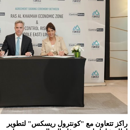
راكز تتعاون مع "كونترول ريسكس" لتطوير