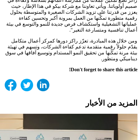
راكز نضع تمكين عملائنا من ممارسة أعمالهم بسلاسة وكفاءة في
صميم أولوياتنا. ويأتي تعاوننا مع شركة بيكو في هذا الإطار، حيث
يعزز من قدرتنا على تزويد الشركات الصغيرة والمتوسطة بحلول
رقمية متطورة تمكّنها من العمل بمرونة أكبر وتحسين كفاءة
عملياتها التشغيلية واستكشاف فرص جديدة للنمو والتوسع في بيئة
أعمال تنافسية ومتسارعة التغير".
ومن خلال هذه المبادرة، تعزّز راكز دورها كمركز أعمال متكامل
يقدّم حلولاً رقمية متقدمة تدعم كفاءة الشركات، وتسهم في تهيئة
بيئة مرنة تمكّنها من تحقيق النمو المستدام وتوسيع آفاقها في سوق
ديناميكي ومتطور.
Don't forget to share this article!
المزيد من الأخبار