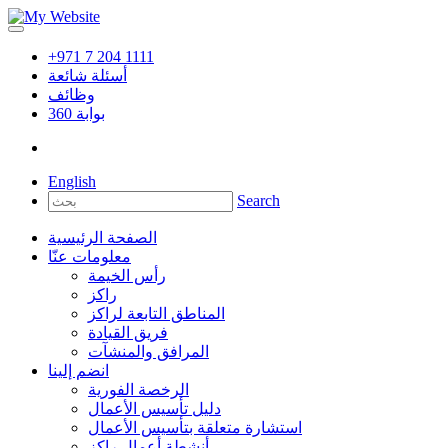
+971 7 204 1111
أسئلة شائعة
وظائف
بوابة
360
English
Search
الصفحة الرئيسية
معلومات عنّا
رأس الخيمة
راكز
المناطق التابعة لراكز
فريق القيادة
المرافق والمنشآت
انضم إلينا
الرخصة الفورية
دليل تأسيس الأعمال
استشارة متعلقة بتأسيس الأعمال
أنشطة أعمال راكز