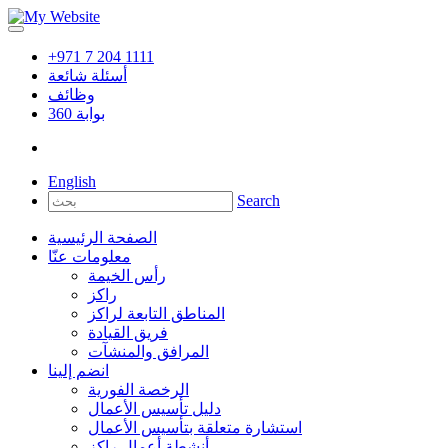
+971 7 204 1111
أسئلة شائعة
وظائف
بوابة
360
English
Search
الصفحة الرئيسية
معلومات عنّا
رأس الخيمة
راكز
المناطق التابعة لراكز
فريق القيادة
المرافق والمنشآت
انضم إلينا
الرخصة الفورية
دليل تأسيس الأعمال
استشارة متعلقة بتأسيس الأعمال
أنشطة أعمال راكز