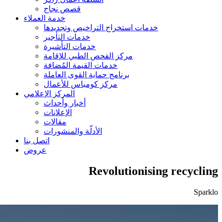
قصص نجاح
خدمة العملاء
خدمات استخراج التراخيص وتجديدها
خدمات التأجير
خدمات التأشيرة
مركز الفحص الطبي للإقامة
خدمات القيمة المُضافة
برنامج حماية القوى العاملة
مركز كومباس للأعمال
المركز الإعلامي
أخبار وأحداث
الإعلانات
مقالات
الأدلّة والمنشورات
اتصل بنا
عروض
Revolutionising recycling
Sparklo