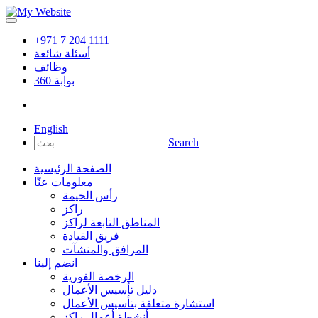
+971 7 204 1111
أسئلة شائعة
وظائف
بوابة
360
English
Search
الصفحة الرئيسية
معلومات عنّا
رأس الخيمة
راكز
المناطق التابعة لراكز
فريق القيادة
المرافق والمنشآت
انضم إلينا
الرخصة الفورية
دليل تأسيس الأعمال
استشارة متعلقة بتأسيس الأعمال
أنشطة أعمال راكز