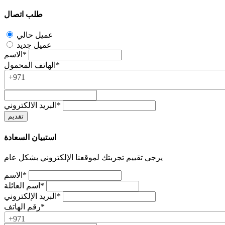
طلب اتصال
عميل حالي
عميل جديد
الاسم*
الهاتف المحمول*
+971
البريد الالكتروني*
استبيان السعادة
يرجى تقييم تجربتك لموقعنا الإلكتروني بشكل عام
الاسم*
اسم العائلة*
البريد الإلكتروني*
رقم الهاتف*
+971