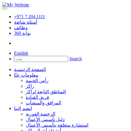
+971 7 204 1111
أسئلة شائعة
وظائف
بوابة
360
English
Search
الصفحة الرئيسية
معلومات عنّا
رأس الخيمة
راكز
المناطق التابعة لراكز
فريق القيادة
المرافق والمنشآت
انضم إلينا
الرخصة الفورية
دليل تأسيس الأعمال
استشارة متعلقة بتأسيس الأعمال
أنشطة أعمال راكز