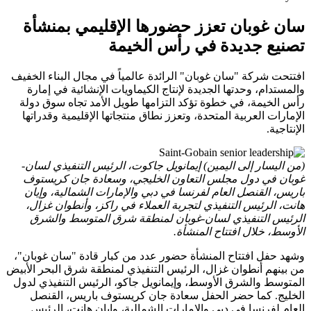
سان غوبان تعزز حضورها الإقليمي بمنشأة
تصنيع جديدة في رأس الخيمة
افتتحت شركة "سان غوبان" الرائدة عالمياً في مجال البناء الخفيف
والمستدام، وحدتها الجديدة لإنتاج الكيماويات الإنشائية في إمارة
رأس الخيمة، في خطوة تؤكد التزامها طويل الأمد تجاه سوق دولة
الإمارات العربية المتحدة، وتعزز نطاق منتجاتها الإقليمية وقدراتها
الإنتاجية.
(من اليسار إلى اليمين) إيمانويل جاكوت، الرئيس التنفيذي لسان-
غوبان في دول مجلس التعاون الخليجي، وسعادة جان كريستوف
باريس، القنصل العام لفرنسا في دبي والإمارات الشمالية، وإيان
هانت، الرئيس التنفيذي لتجربة العملاء في راكز، وأنطوان غزال،
الرئيس التنفيذي لسان-غوبان لمنطقة شرق المتوسط والشرق
الأوسط، خلال افتتاح المنشأة.
وشهد حفل افتتاح المنشأة حضور عدد من كبار قادة "سان غوبان"،
من بينهم أنطوان غزال، الرئيس التنفيذي لمنطقة شرق البحر الأبيض
المتوسط والشرق الأوسط، وإيمانويل جاكو، الرئيس التنفيذي لدول
الخليج. كما حضر الحفل سعادة جان كريستوف باريس، القنصل
العام لفرنسا في دبي والإمارات الشمالية، وإيان هانت، الرئيس