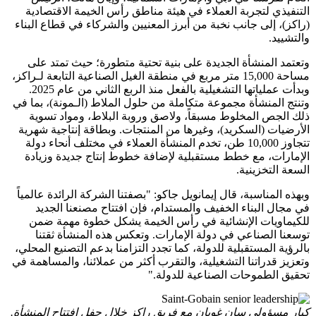
التنفيذي لتجربة العملاء في هيئة مناطق رأس الخيمة الاقتصادية
(راكز)، إلى جانب نخبة من أبرز المعنيين والشركاء في قطاع البناء
والتشييد.
وتعتمد المنشأة الجديدة على بنية تحتية متطورة؛ حيث تمتد على
مساحة 15,000 متر مربع في منطقة الغيل الصناعية التابعة لـراكز،
وبدأت عملياتها التشغيلية بالفعل منذ الربع الثاني من عام 2025.
وتنتج المنشأة مجموعة متكاملة من حلول الملاط (الـمونة)، بما في
ذلك الجص المخلوط مسبقاً، ولاصق وروبة البلاط، ومواد تسوية
الأرضيات (السكريد)، وغيرها من المنتجات. وبطاقة إنتاجية شهرية
تتجاوز 10,000 طن، تخدم المنشأة العملاء في مختلف أنحاء دولة
الإمارات، مع خطط مستقبلية لإضافة خطوط إنتاج جديدة وزيادة
السعة التخزينية.
وبهذه المناسبة، قال إيمانويل جاكو: "بصفتنا الشركة الرائدة عالمياً
في مجال البناء الخفيف والمستدام، فإن افتتاح مصنعنا الجديد
للكيماويات الإنشائية في رأس الخيمة يشكل خطوة مهمة ضمن
توسعنا الصناعي في دولة الإمارات. وتعكس هذه المنشأة ثقتنا
بالرؤية المستقبلية للدولة، كما تجدد التزامنا بدعم التصنيع المحلي،
وتعزيز قدراتنا التشغيلية، والتقرب أكثر من عملائنا، والمساهمة في
تحقيق الطموحات الصناعية للدولة."
كبار مسؤولي سان غوبان مع فريق راكز خلال حفل افتتاح المنشأة.