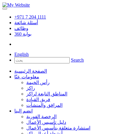
+971 7 204 1111
أسئلة شائعة
وظائف
بوابة
360
English
Search
الصفحة الرئيسية
معلومات عنّا
رأس الخيمة
راكز
المناطق التابعة لراكز
فريق القيادة
المرافق والمنشآت
انضم إلينا
الرخصة الفورية
دليل تأسيس الأعمال
استشارة متعلقة بتأسيس الأعمال
أنشطة أعمال راكز