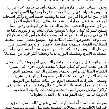
وحول أسباب اختيار إمارة رأس الخيمة، أضاف جاكو: "جاء قرارنا
بتأسيس عملياتنا في رأس الخيمة مدفوعاً بموقعها الاستراتيجي،
الذي يتيح لنا قرباً أكبر من عملائنا وتقديم خدمة أسرع وأكثر استجابة
لمواقع البناء في الإمارات الشمالية. وتأتي هذه الخطوة لتكمل
مراكز التصنيع الضخمة الحالية التابعة لنا في أبوظبي ودبي، مما
يسمح لشركة 'سان غوبان' بتوسيع نطاق انتشارها والتوريد بكفاءة
أعلى في جميع أنحاء الدولة. لقد وفرت إمارة رأس الخيمة، و'راكز'
على وجه الخصوص، البيئة المثالية لهذا التوسع بفضل البنية التحتية
الصناعية القوية، وسهولة ممارسة الأعمال، والدعم السلس في
مراحل التأسيس. وقد مكننا ذلك من تطوير منشأة تتماشى تماماً مع
متطلبات الإنتاج وسلسلة التوريد لدينا وتجعلنا أكثر قرباً من عملائنا."
من جانبه، قال رامي جلاد، الرئيس التنفيذي لمجموعة راكز: "يمثل
المقر الجديد لشركة 'سان غوبان' محطة بارزة أخرى في مسيرة
القطاع الصناعي برأس الخيمة، ويعكس الزخم المستمر الذي
تشهده الإمارة في الصناعات المرتبطة بقطاع البناء والتشييد.
وتسعى الشركات المصنعة اليوم عن بيئات تمكنها من التوسع
بكفاءة، والعمل بثقة، والبقاء على اتصال وثيق بأسواقها. ونحن في
'راكز'، نواصل تعزيز البنية التحتية والخدمات والبيئة الصناعية
اللازمة لدعم رحلة النمو هذه على المدى الطويل."
وتجسد هذه المنشأة استثمارات "سان غوبان" المستمرة لتعزيز
قدراتها الإقليمية في مجالات التصنيع وسلاسل التوريد وتوسيع سلة