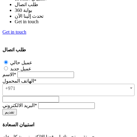
طلب اتصال
بوابة 360
تحدث إلينا الآن
Get in touch
Get in touch
طلب اتصال
عميل حالي
عميل جديد
الاسم*
الهاتف المحمول*
+971
البريد الالكتروني*
استبيان السعادة
يرجى تقييم تجربتك لموقعنا الإلكتروني بشكل عام