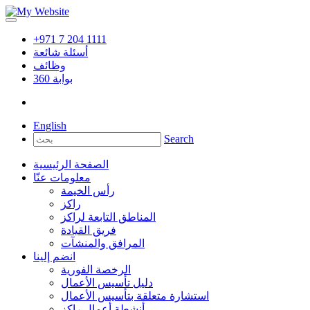
+971 7 204 1111
أسئلة شائعة
وظائف
بوابة
360
English
Search
الصفحة الرئيسية
معلومات عنّا
رأس الخيمة
راكز
المناطق التابعة لراكز
فريق القيادة
المرافق والمنشآت
انضم إلينا
الرخصة الفورية
دليل تأسيس الأعمال
استشارة متعلقة بتأسيس الأعمال
أنشطة أعمال راكز