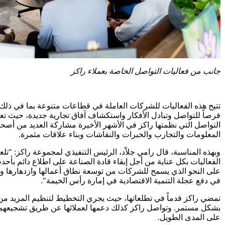
جانب من فعاليات التواصل الخاصة بعملاء راكز
تتيح هذه الفعاليات للشركات العاملة في قطاعات متنوعة بما في ذلك 
فرصاً للتواصل وتبادل الأفكار واستكشاف آفاق تجارية جديدة، حيث ت
التواصل التي نظمتها راكز في الأشهر الأخيرة مشاركة العديد من أص
المعلومات والتجارب والخبرات والنقاشات وبناء علاقات مثمرة.
وبهذه المناسبة، قال رامي جلاّد، الرئيس التنفيذي لمجموعة راكز: "تلع
الفعاليات بكل عناية من أجل إبقاء قادة الصناعة على اطلاع دائم بأح
على النحو الذي يسمح للشركات من توسعة نطاق أعمالها وازدهارها وت
في دفع عجلة التنمية الاقتصادية في إمارة رأس الخيمة".
تمضي راكز قدماً في تطلعاتها، حيث يجري التخطيط لتنظيم المزيد من
بشكل مستمر. وتواصل راكز كذلك دعمها لعملائها عن طريق تشجيعهم 
على المدى الطويل.