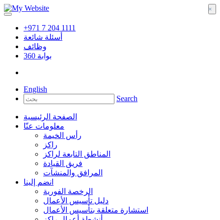
×
+971 7 204 1111
أسئلة شائعة
وظائف
بوابة
360
English
Search
الصفحة الرئيسية
معلومات عنّا
رأس الخيمة
راكز
المناطق التابعة لراكز
فريق القيادة
المرافق والمنشآت
انضم إلينا
الرخصة الفورية
دليل تأسيس الأعمال
استشارة متعلقة بتأسيس الأعمال
أنشطة أعمال راكز