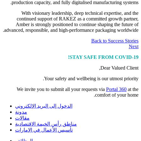
production capacity, and fully digitalised manufacturing systems.
With visionary leadership, deep technical expertise, and the
continued support of RAKEZ as a committed growth partner,
Amber is strongly positioned to continue shaping the future of
advanced, responsible, and high-performance packaging worldwide.
Back to Success Stories
Next
STAY SAFE FROM COVID-19!
Dear Valued Client,
Your safety and wellbeing is our utmost priority.
We invite you to submit all your requests via
Portal 360
at the
comfort of your home.
الدخول إلى البريد الإلكتروني
مدونة
مقالات
مناطق رأس الخيمة الاقتصادية
تأسيس الأعمال في الإمارات
الوظائف