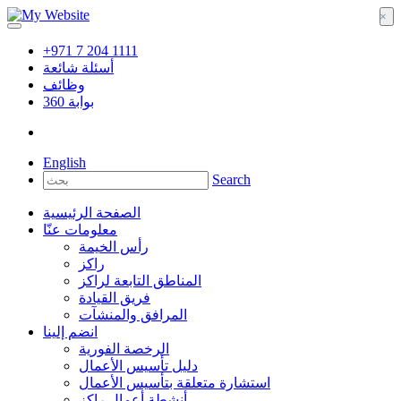
×
+971 7 204 1111
أسئلة شائعة
وظائف
بوابة
360
English
Search
الصفحة الرئيسية
معلومات عنّا
رأس الخيمة
راكز
المناطق التابعة لراكز
فريق القيادة
المرافق والمنشآت
انضم إلينا
الرخصة الفورية
دليل تأسيس الأعمال
استشارة متعلقة بتأسيس الأعمال
أنشطة أعمال راكز