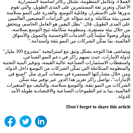
العملاء، وتكامل المنظومة، تشكّل ركائز أساسية لاستمرارية
الأعمال وتعزيز ثقة المستثمرين على المدى الطويل، والتي تقوم
بدورها على الاستقرار، وقابلية التوسع، والقدرة على النمو بسلاسة
ضمن بيئة متكاملة. وعند سؤاله عن التزامات المصنعين العالميين
على المدى الطويل، قال: "يظل اليقين هو العامل الحاسم، ويتحقق
من خلال بيئة مستقرة، ومنظومة متكاملة تتيح التوسع بسلاسة،
وتوفّر وصولاً سلساً إلى الخدمات اللوجستية والتمويل والأسواق
العالمية، بما يمكّن الشركات من النمو بثقة واستدامة."
ويتماشى هذا التوجه بشكل وثيق مع استراتيجية "مشروع 300 مليار"
لدولة الإمارات، حيث تسهم راكز في دعم النمو الصناعي،
واستقطاب الاستثمارات الصناعية عالية القيمة، وتوفير البنية التحتية
والمنظومة المتكاملة التي تمكّن الشركات من التوسع داخل الدولة.
ومن خلال مشاركتها المستمرة في منصات كبرى مثل "اصنع في
الإمارات"، تواصل راكز تعزيز هذا الدور عبر توفير بيئة تمكّن
الشركات من النمو بثقة، والتوسع بسلاسة، والتكيف مع المتغيرات
العالمية، بما يدعم الطموحات الصناعية والاقتصادية طويلة الأمد
للدولة.
Don't forget to share this article!