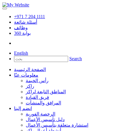
+971 7 204 1111
أسئلة شائعة
وظائف
بوابة
360
English
Search
الصفحة الرئيسية
معلومات عنّا
رأس الخيمة
راكز
المناطق التابعة لراكز
فريق القيادة
المرافق والمنشآت
انضم إلينا
الرخصة الفورية
دليل تأسيس الأعمال
استشارة متعلقة بتأسيس الأعمال
أنشطة أعمال راكز