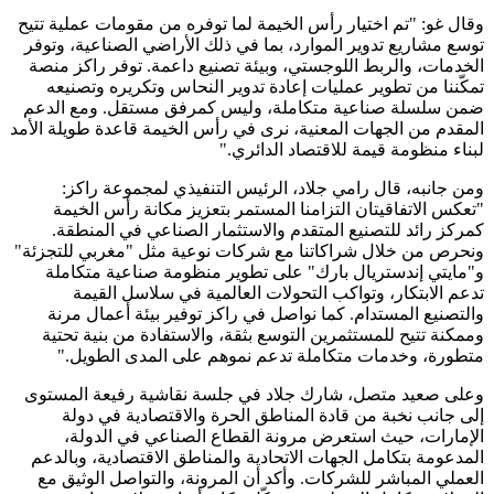
وقال غو: "تم اختيار رأس الخيمة لما توفره من مقومات عملية تتيح
توسع مشاريع تدوير الموارد، بما في ذلك الأراضي الصناعية، وتوفر
الخدمات، والربط اللوجستي، وبيئة تصنيع داعمة. توفر راكز منصة
تمكّننا من تطوير عمليات إعادة تدوير النحاس وتكريره وتصنيعه
ضمن سلسلة صناعية متكاملة، وليس كمرفق مستقل. ومع الدعم
المقدم من الجهات المعنية، نرى في رأس الخيمة قاعدة طويلة الأمد
لبناء منظومة قيمة للاقتصاد الدائري."
ومن جانبه، قال رامي جلاد، الرئيس التنفيذي لمجموعة راكز:
"تعكس الاتفاقيتان التزامنا المستمر بتعزيز مكانة رأس الخيمة
كمركز رائد للتصنيع المتقدم والاستثمار الصناعي في المنطقة.
ونحرص من خلال شراكاتنا مع شركات نوعية مثل "مغربي للتجزئة"
و"مايتي إندستريال بارك" على تطوير منظومة صناعية متكاملة
تدعم الابتكار، وتواكب التحولات العالمية في سلاسل القيمة
والتصنيع المستدام. كما نواصل في راكز توفير بيئة أعمال مرنة
وممكنة تتيح للمستثمرين التوسع بثقة، والاستفادة من بنية تحتية
متطورة، وخدمات متكاملة تدعم نموهم على المدى الطويل."
وعلى صعيد متصل، شارك جلاد في جلسة نقاشية رفيعة المستوى
إلى جانب نخبة من قادة المناطق الحرة والاقتصادية في دولة
الإمارات، حيث استعرض مرونة القطاع الصناعي في الدولة،
المدعومة بتكامل الجهات الاتحادية والمناطق الاقتصادية، وبالدعم
العملي المباشر للشركات. وأكد أن المرونة، والتواصل الوثيق مع