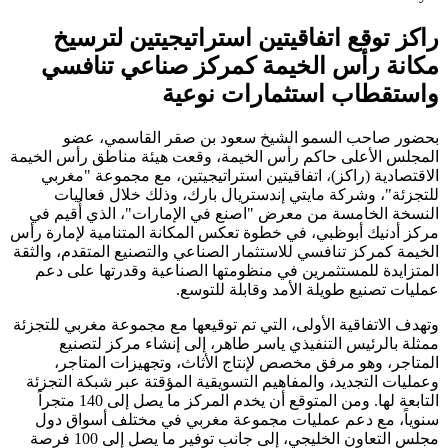
راكز توقع اتفاقيتين استراتيجيتين لترسيخ
مكانة رأس الخيمة كمركز صناعي تنافسي
واستقطاب استثمارات نوعية
بحضور صاحب السمو الشيخ سعود بن صقر القاسمي، عضو
المجلس الأعلى حاكم رأس الخيمة، وقعت هيئة مناطق رأس الخيمة
الاقتصادية (راكز)، اتفاقيتين استراتيجيتين، مع مجموعة "مغربي
للتجزئة"، وشركة مايتي إندستريال بارك، وذلك خلال فعاليات
النسخة الخامسة من معرض "اصنع في الإمارات"، الذي أُقيم في
مركز أدنيك أبوظبي، في خطوة تعكس المكانة المتنامية لإمارة رأس
الخيمة كمركز تنافسي للاستثمار الصناعي والتصنيع المتقدم، والثقة
المتزايدة للمستثمرين في منظومتها الصناعية وقدرتها على دعم
عمليات تصنيع طويلة الأمد وقابلة للتوسع.
وتهدف الاتفاقية الأولى، التي تم توقيعها مع مجموعة مغربي للتجزئة
ممثلة بالرئيس التنفيذي ياسر طاهر، إلى إنشاء مركز لتصنيع
المتاجر، وهو مرفق مخصص لإنتاج الأثاث، وتجهيزات المتاجر،
وعمليات التجديد، والمفاهيم التسويقية المؤقتة عبر شبكة التجزئة
التابعة لها. ومن المتوقع أن يخدم المركز ما يصل إلى 140 متجراً
سنوياً، مع دعم عمليات مجموعة مغربي في مختلف أسواق دول
مجلس التعاون الخليجي، إلى جانب توفير ما يصل إلى 100 فرصة