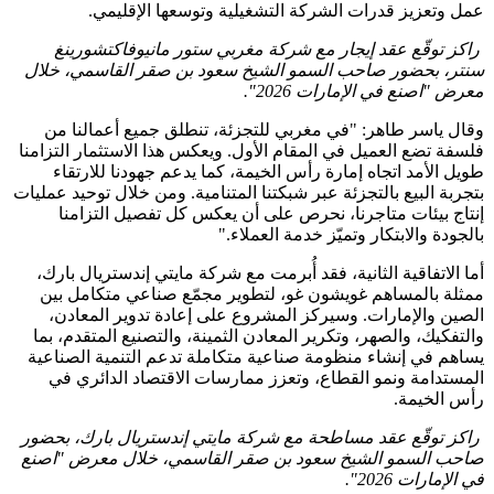
عمل وتعزيز قدرات الشركة التشغيلية وتوسعها الإقليمي.
راكز توقّع عقد إيجار مع شركة مغربي ستور مانيوفاكتشورينغ
سنتر، بحضور صاحب السمو الشيخ سعود بن صقر القاسمي، خلال
معرض "اصنع في الإمارات 2026".
وقال ياسر طاهر: "في مغربي للتجزئة، تنطلق جميع أعمالنا من
فلسفة تضع العميل في المقام الأول. ويعكس هذا الاستثمار التزامنا
طويل الأمد اتجاه إمارة رأس الخيمة، كما يدعم جهودنا للارتقاء
بتجربة البيع بالتجزئة عبر شبكتنا المتنامية. ومن خلال توحيد عمليات
إنتاج بيئات متاجرنا، نحرص على أن يعكس كل تفصيل التزامنا
بالجودة والابتكار وتميّز خدمة العملاء."
أما الاتفاقية الثانية، فقد أُبرمت مع شركة مايتي إندستريال بارك،
ممثلة بالمساهم غويشون غو، لتطوير مجمّع صناعي متكامل بين
الصين والإمارات. وسيركز المشروع على إعادة تدوير المعادن،
والتفكيك، والصهر، وتكرير المعادن الثمينة، والتصنيع المتقدم، بما
يساهم في إنشاء منظومة صناعية متكاملة تدعم التنمية الصناعية
المستدامة ونمو القطاع، وتعزز ممارسات الاقتصاد الدائري في
رأس الخيمة.
راكز توقّع عقد مساطحة مع شركة مايتي إندستريال بارك، بحضور
صاحب السمو الشيخ سعود بن صقر القاسمي، خلال معرض "اصنع
في الإمارات 2026".