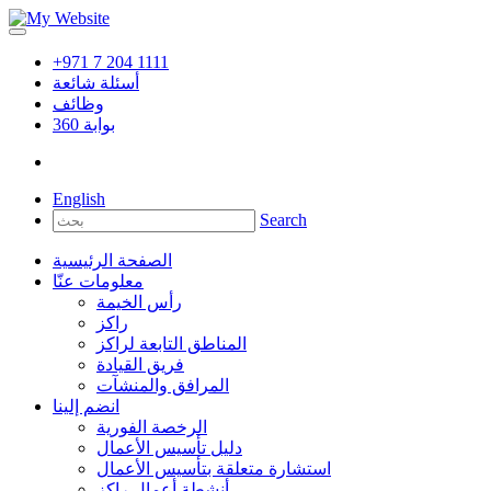
+971 7 204 1111
أسئلة شائعة
وظائف
بوابة
360
English
Search
الصفحة الرئيسية
معلومات عنّا
رأس الخيمة
راكز
المناطق التابعة لراكز
فريق القيادة
المرافق والمنشآت
انضم إلينا
الرخصة الفورية
دليل تأسيس الأعمال
استشارة متعلقة بتأسيس الأعمال
أنشطة أعمال راكز