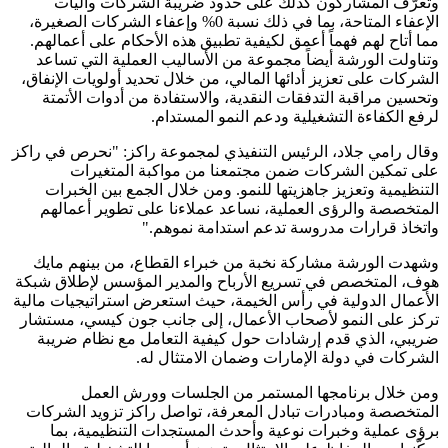
وتعرّف المشاركون كذلك على حدود ضريبة الشركات وآليات
الإعفاء المتاحة، بما في ذلك نسبة 0% وإعفاء الشركات الصغيرة،
مما أتاح لهم فهماً أعمق لكيفية تطبيق هذه الأحكام على أعمالهم.
وتناولت الورشة أيضاً مجموعة من الأساليب العملية التي تساعد
الشركات على تعزيز أدائها المالي، من خلال تحديد أولويات الإنفاق،
وتحسين مراقبة التدفقات النقدية، والاستفادة من أدوات الأتمتة
لرفع الكفاءة التشغيلية ودعم النمو المستدام.
وقال رامي جلاد، الرئيس التنفيذي لمجموعة راكز: "نحرص في راكز
على تمكين الشركات ضمن مجتمعنا من مواكبة المتغيرات
التنظيمية وتعزيز جاهزيتها للنمو. ومن خلال الجمع بين الخبرات
المتخصصة والرؤى العملية، نساعد عملاءنا على تطوير أعمالهم
واتخاذ قرارات مدروسة تدعم استدامة نموهم."
وشهدت الورشة مشاركة نخبة من خبراء القطاع، من بينهم مايك
هوف، المتخصص في تسريع الأرباح والمدير المؤسس لإطلاق شبكة
الأعمال الدولية في رأس الخيمة، حيث استعرض استراتيجيات مالية
تركز على النمو لأصحاب الأعمال، إلى جانب جون كيسي، مستشار
ضريبي، الذي قدم إرشادات حول كيفية التعامل مع نظام ضريبة
الشركات في دولة الإمارات وضمان الامتثال له.
ومن خلال برنامجها المستمر من الجلسات وورش العمل
المتخصصة ومبادرات تبادل المعرفة، تواصل راكز تزويد الشركات
برؤى عملية وخبرات نوعية وأحدث المستجدات التنظيمية، بما