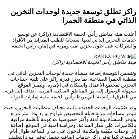
راكز تطلق توسعة جديدة لوحدات التخزين
الذاتي في منطقة الحمرا
أعلنت هيئة مناطق رأس الخيمة الاقتصادية (راكز) عن توسيع
خدمات التخزين الذاتي لديها استجابةً للطلب المتزايد من الأفراد
والشركات على حلول تخزين آمنة ومرنة في إمارة رأس الخيمة.
هيئة مناطق رأس الخيمة الاقتصادية (راكز)
وتتضمن التوسعة إضافة منشأة جديدة لوحدات التخزين الذاتي في
منطقة الحمرا الصناعية، بما يعزز قدرة راكز على تلبية احتياجات
التخزين لمجتمع الأعمال والسكان في الإمارة. ويتميز الموقع
بسهولة الوصول إليه من المناطق السكنية القريبة، إضافة إلى قربه
من الطرق الرئيسية التي تربط رأس الخيمة ببقية إمارات الدولة.
وقد صُمّمت الوحدات الجديدة لتلبية مختلف متطلبات التخزين، حيث
تتوفر مساحات مرنة قابلة للتخصيص تتراوح بين 5 و18 متر مربع.
وتوفر المنشأة بيئة آمنة وأكثر خصوصية مدعومة بأنظمة مراقبة
بالكاميرات على مدار الساعة، وحراسة أمنية في الموقع، إضافة
إلى وحدات مكيّفة وإمكانية الدخول على مدار الساعة طوال أيام
الأسبوع. كما توفر راكز خدمات إضافية تشمل توفير مواد التغليف