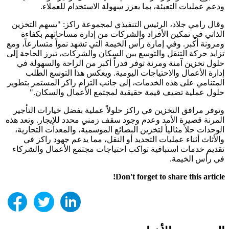
ودعم عمليات التعبئة، بما يعزز سهولة الاستخدام للعملاء.
وقال رامي جلاد، الرئيس التنفيذي لمجموعة راكز: "يسهم التخزين
الذاتي في تمكين الأفراد والشركات من إدارة مساحاتهم بكفاءة
ومرونة أكبر. وفي إمارة رأس الخيمة التي تشهد نمواً متسارعاً، ومع
تزايد حركة التنقل والتوسع بين السكان والشركات، تبرز الحاجة إلى
حلول تخزين آمنة ومرنة توفر قدراً أكبر من الراحة والسهولة في
إدارة الأعمال والاحتياجات اليومية. ويعكس هذا التوسع الطلب
المتنامي على هذه الخدمات، إلى جانب التزام راكز المستمر بتطوير
حلول عملية تضيف قيمة حقيقية لمجتمع الأعمال والسكان."
وتوفر مرافق التخزين في راكز حلولاً عملية بفضل خيارات التأجير
المرنة قصيرة الأمد وعدم وجود سقف زمني محدد للإيجار. وتعد هذه
الوحدات حلاً مثالياً لتخزين البضائع الموسمية، والمعدات التجارية،
والأثاث أثناء عمليات التجديد أو النقل، مما يدعم جهود راكز في
تقديم خدمات استباقية تواكب احتياجات مجتمع الأعمال والشركاء
في رأس الخيمة.
Don't forget to share this article!