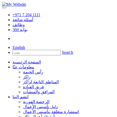
+971 7 204 1111
أسئلة شائعة
وظائف
بوابة
360
English
Search
الصفحة الرئيسية
معلومات عنّا
رأس الخيمة
راكز
المناطق التابعة لراكز
فريق القيادة
المرافق والمنشآت
انضم إلينا
الرخصة الفورية
دليل تأسيس الأعمال
استشارة متعلقة بتأسيس الأعمال
أنشطة أعمال راكز