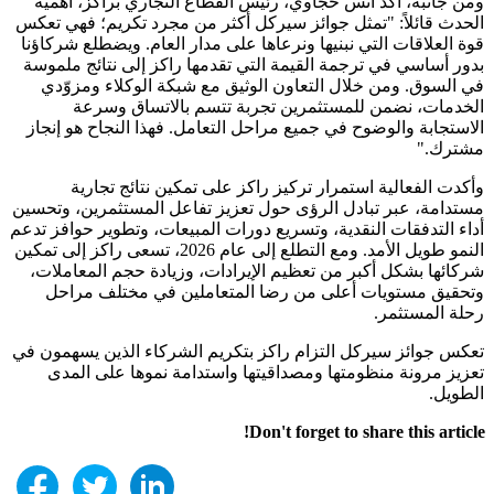
ومن جانبه، أكد أنس حجاوي، رئيس القطاع التجاري براكز، أهمية
الحدث قائلاً: "تمثل جوائز سيركل أكثر من مجرد تكريم؛ فهي تعكس
قوة العلاقات التي نبنيها ونرعاها على مدار العام. ويضطلع شركاؤنا
بدور أساسي في ترجمة القيمة التي تقدمها راكز إلى نتائج ملموسة
في السوق. ومن خلال التعاون الوثيق مع شبكة الوكلاء ومزوّدي
الخدمات، نضمن للمستثمرين تجربة تتسم بالاتساق وسرعة
الاستجابة والوضوح في جميع مراحل التعامل. فهذا النجاح هو إنجاز
مشترك."
وأكدت الفعالية استمرار تركيز راكز على تمكين نتائج تجارية
مستدامة، عبر تبادل الرؤى حول تعزيز تفاعل المستثمرين، وتحسين
أداء التدفقات النقدية، وتسريع دورات المبيعات، وتطوير حوافز تدعم
النمو طويل الأمد. ومع التطلع إلى عام 2026، تسعى راكز إلى تمكين
شركائها بشكل أكبر من تعظيم الإيرادات، وزيادة حجم المعاملات،
وتحقيق مستويات أعلى من رضا المتعاملين في مختلف مراحل
رحلة المستثمر.
تعكس جوائز سيركل التزام راكز بتكريم الشركاء الذين يسهمون في
تعزيز مرونة منظومتها ومصداقيتها واستدامة نموها على المدى
الطويل.
Don't forget to share this article!