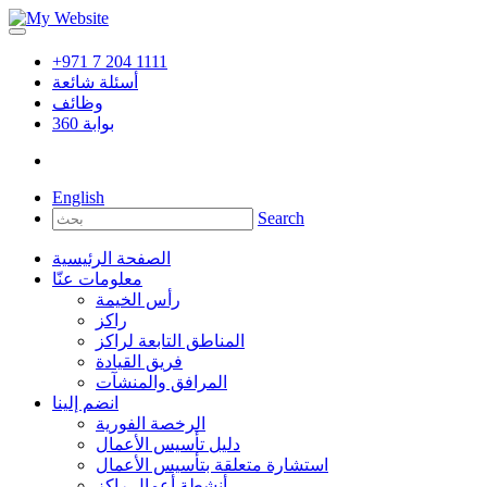
+971 7 204 1111
أسئلة شائعة
وظائف
بوابة
360
English
Search
الصفحة الرئيسية
معلومات عنّا
رأس الخيمة
راكز
المناطق التابعة لراكز
فريق القيادة
المرافق والمنشآت
انضم إلينا
الرخصة الفورية
دليل تأسيس الأعمال
استشارة متعلقة بتأسيس الأعمال
أنشطة أعمال راكز