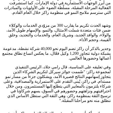
من أبرز الوجهات الاستثمارية في دولة الإمارات. كما استشرفت
الفعالية المرحلة المقبلة، مسلّطة الضوء على الأولويات والمبادرات
التي سترسم ملامح النمو في منظومة راكز خلال العام القادم.
وشهد الحدث تكريم ما يقارب 300 من مزوّدي الخدمات والوكلاء
ضمن فئات متعددة شملت الامتثال، والنمو، والإسهام طويل الأمد،
والولاء، والوافد الجديد، وشريك العام، والخدمات والتجديد، وخلق
القيمة، وحجم الأداء.
وجدير بالذكر أن راكز تضم اليوم نحو 40,000 شركة نشطة، مدعومة
بشبكة دولية تتجاوز 1,200 وكيل فعّال، ما يعكس اتساع نطاق مجتمع
أعمالها وحضورها العالمي.
وفي تعليقه على المناسبة، قال رامي جلاد، الرئيس التنفيذي
لمجموعة راكز: "صُممت جوائز سيركل لتكريم الشركاء الذين
يتجاوز إسهامهم النتائج قصيرة الأمد، ويشكلون جزءاً من مسار نمو
مستدام. في راكز، يُبنى التقدم على الاستمرارية والمصداقية، وعلى
شركاء يلتزمون بالمعايير التي يتطلع إليها المستثمرون. ومن خلال
احترافيتهم ونزاهتهم وحضورهم في السوق، يسهم شركاؤنا في
ترسيخ الثقة بمنظومة راكز، وهي الثقة التي ستظل الأساس الذي
ننطلق منه نحو مراحلنا المقبلة."