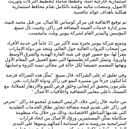
استثمارية خارجية آمنة، وخططاً شاملة لتخطيط التركات وتوريث
الأصول، ومنصات مالية مؤَمّنة بالكامل تقدّم محافظ استثمارية
هيكلية بأهداف عوائد تنافسية.
تم توقيع الاتفاقية في مركز كومباس للأعمال، من قبل محمد قتيبة،
مدير إدارة خدمات القيمة المضافة في راكز، وغنيت بال سينغ،
المؤسس والمدير العام لشركة بيونير ويلث مانيجمنت.
وتتمتع شركة بيونير بخبرة تمتد لأكثر من 22 عاماً في خدمة الأفراد
من أصحاب الثروات العالية حول العالم، وتتخذ من دولة الإمارات
مقراً لها، مع حضور قوي في شبه القارة الهندية والشرق الأوسط
وأوروبا. وتتميّز الشركة بفلسفتها التي تضع العميل في المقام الأول
ونهجها المصمم خصيصاً لكل حالة في مجالي تنمية الثروة وحمايتها.
وفي تعليق له على الشراكة، قال سينغ: "تمثّل هذه الشراكة فرصة
لنا لنكون جزءاً من مسيرة النمو في راكز ودولة الإمارات. نحن
ملتزمون بتحقيق أثر إيجابي وخلق فرص للنمو والازدهار لعملائنا، مع
التمسك بأعلى معايير الشفافية وأخلاقيات الأعمال."
من جانبه، قال رامي جلاد، الرئيس التنفيذي لمجموعة راكز: "نحرص
في راكز على تقديم قيمة مضافة تتجاوز نطاق الخدمات التقليدية
التي تقدمها المناطق الاقتصادية، وذلك من خلال بناء منظومة
متكاملة تمكّن المستثمرين وروّاد الأعمال من اتخاذ قرارات
استراتيجية مدروسة تدعم استدامة أعمالهم ونموها على المدى
الطويل. وتُعدّ شراكتنا مع شركة بيونير ويلث مانيجمنت خطوة