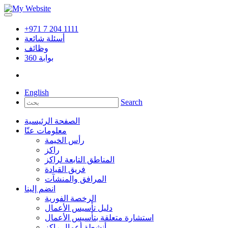
+971 7 204 1111
أسئلة شائعة
وظائف
بوابة
360
English
Search
الصفحة الرئيسية
معلومات عنّا
رأس الخيمة
راكز
المناطق التابعة لراكز
فريق القيادة
المرافق والمنشآت
انضم إلينا
الرخصة الفورية
دليل تأسيس الأعمال
استشارة متعلقة بتأسيس الأعمال
أنشطة أعمال راكز