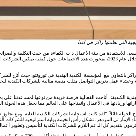
جية التي نظمتها راكز في كندا
 تسعى للاستفادة من بيئة الأعمال ذات الكفاءة من حيث التكلفة والضر
الإمارات كواحدة من الوجهات الرائدة للصادرات الكندية في المنطقة خلال عام 2023، تم
اكز بالتعاون مع المؤسسة الكندية الهندية في تورونتو، حيث أتاح لل
شية وعشاء عمل بغرض التواصل مثلت منصة مثالية للشركات الكندية لب
ندية الكندية: "أتاحت الفعالية فرصة فريدة من نوعها لمساعدتنا على بح
اتها وريادتها في الأعمال وانفتاحها على العالم مما يجعل هذه الجولة ال
لجولة قائلاً: "لقد كانت استجابة الشركات الكندية للغاية. ومع تجاوز ح
الإماراتي المزدهر، تشكل رأس الخيمة بوابة استراتيجية للشركات التي
ملتزمون بتقديم كل الدعم اللازم للشركات الكندية لتأسيس وتطوير أعماله
ا وإمارة رأس الخيمة في ظل اتخاذ أكثر من 700 شركة كندية مزدهرة من