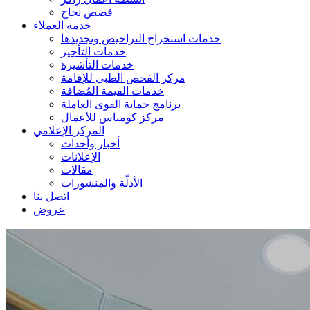
قصص نجاح
خدمة العملاء
خدمات استخراج التراخيص وتجديدها
خدمات التأجير
خدمات التأشيرة
مركز الفحص الطبي للإقامة
خدمات القيمة المُضافة
برنامج حماية القوى العاملة
مركز كومباس للأعمال
المركز الإعلامي
أخبار وأحداث
الإعلانات
مقالات
الأدلّة والمنشورات
اتصل بنا
عروض