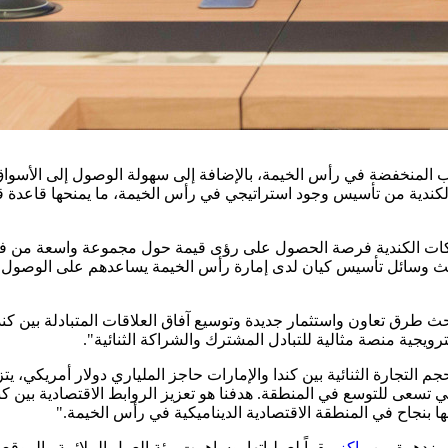
ائب المنخفضة في رأس الخيمة، بالإضافة إلى سهولة الوصول إلى الأسوا
حورت هذه الاجتماعات حول كيفية تمكين الشركات الكندية من تأسيس وجود استراتيجي في رأس الخيمة، ما يمنحه
شركات الكندية فرصة الحصول على رؤى قيمة حول مجموعة واسعة من فرص
حث وسائل تأسيس كيان لدى إمارة رأس الخيمة يساعدهم على الوصول ل
ث طرق تعاون واستثمار جديدة وتوسيع آفاق العلاقات المتبادلة بين كند
ترويجية منصة مثالية للتبادل المشترك والشراكة الثنائية".
جم التجارة الثنائية بين كندا والإمارات حاجز الملياري دولار أمريكي، ي
 تسعى للتوسع في المنطقة. هدفنا هو تعزيز الروابط الاقتصادية بين كن
ا بنجاح في المنطقة الاقتصادية الديناميكية في رأس الخيمة."
راكز
مقراً لعملياتها. وساهمت بيئة العمل الملائمة والموقع 