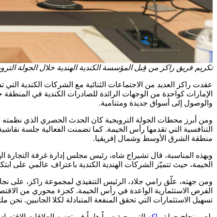
تكريم فريق راكز من قِبل المؤسسة الكندية الهندية خلال الجولة التروي
عقدت راكز العديد من الاجتماعات الثنائية مع الشركات الكندية التي
والوصول إلى أسواق جديدة ومتنامية.
ومن أبرز محطات الجولة الترويجية كان الحدث الحصري الذي نظمته ر
التنافسية التي تقدمها رأس الخيمة. كما تضمنت الفعالية جلسة نقا
منطقة الشرق الأوسط وشمال إفريقيا.
وبهذه المناسبة، قال تشيراج شاه، رئيس مجلس إدارة غرفة التجارة اله
الخيمة، حيث تتميّز الشركات الهندية الكندية باعتراف عالمي على ابتكار
ومن جهته، علّق رامي جلاد، الرئيس التنفيذي لمجموعة راكز، على نجاح ا
الفرص الاستثمارية الواعدة في رأس الخيمة. كجزء محوري من الاقتصاد 
تسهيل الاستثمارات التي تحقق المنفعة المتبادلة لكلا الجانبين. نحن 
يلعب نجاح جولة
راكز
الترويجية دوراً هاماً في تعزيز العلاقات الاقتصادية بين كند