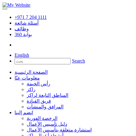
+971 7 204 1111
أسئلة شائعة
وظائف
بوابة
360
English
Search
الصفحة الرئيسية
معلومات عنّا
رأس الخيمة
راكز
المناطق التابعة لراكز
فريق القيادة
المرافق والمنشآت
انضم إلينا
الرخصة الفورية
دليل تأسيس الأعمال
استشارة متعلقة بتأسيس الأعمال
أنشطة أعمال راكز