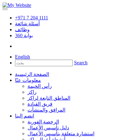
+971 7 204 1111
أسئلة شائعة
وظائف
بوابة
360
English
Search
الصفحة الرئيسية
معلومات عنّا
رأس الخيمة
راكز
المناطق التابعة لراكز
فريق القيادة
المرافق والمنشآت
انضم إلينا
الرخصة الفورية
دليل تأسيس الأعمال
استشارة متعلقة بتأسيس الأعمال
أنشطة أعمال راكز