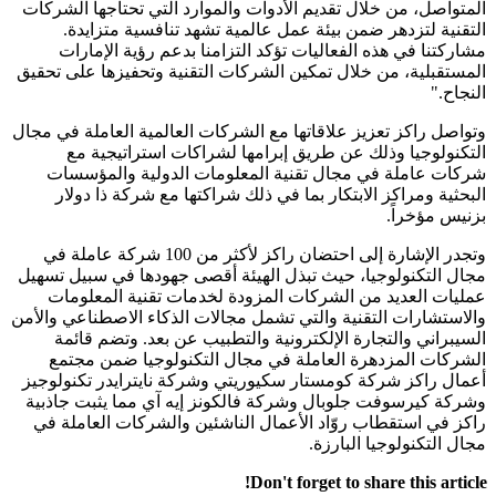
المتواصل، من خلال تقديم الأدوات والموارد التي تحتاجها الشركات
التقنية لتزدهر ضمن بيئة عمل عالمية تشهد تنافسية متزايدة.
مشاركتنا في هذه الفعاليات تؤكد التزامنا بدعم رؤية الإمارات
المستقبلية، من خلال تمكين الشركات التقنية وتحفيزها على تحقيق
النجاح."
وتواصل راكز تعزيز علاقاتها مع الشركات العالمية العاملة في مجال
التكنولوجيا وذلك عن طريق إبرامها لشراكات استراتيجية مع
شركات عاملة في مجال تقنية المعلومات الدولية والمؤسسات
البحثية ومراكز الابتكار بما في ذلك شراكتها مع شركة ذا دولار
بزنيس مؤخراً.
وتجدر الإشارة إلى احتضان راكز لأكثر من 100 شركة عاملة في
مجال التكنولوجيا، حيث تبذل الهيئة أقصى جهودها في سبيل تسهيل
عمليات العديد من الشركات المزودة لخدمات تقنية المعلومات
والاستشارات التقنية والتي تشمل مجالات الذكاء الاصطناعي والأمن
السيبراني والتجارة الإلكترونية والتطبيب عن بعد. وتضم قائمة
الشركات المزدهرة العاملة في مجال التكنولوجيا ضمن مجتمع
أعمال راكز شركة كومستار سكيوريتي وشركة نايترايدر تكنولوجيز
وشركة كيرسوفت جلوبال وشركة فالكونز إيه آي مما يثبت جاذبية
راكز في استقطاب روّاد الأعمال الناشئين والشركات العاملة في
مجال التكنولوجيا البارزة.
Don't forget to share this article!