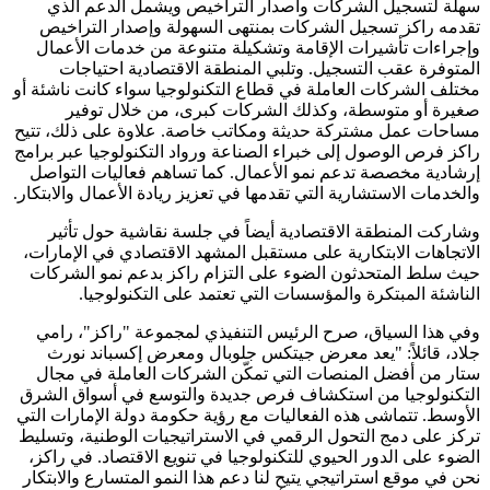
سهلة لتسجيل الشركات واصدار التراخيص ويشمل الدعم الذي
تقدمه راكز تسجيل الشركات بمنتهى السهولة وإصدار التراخيص
وإجراءات تأشيرات الإقامة وتشكيلة متنوعة من خدمات الأعمال
المتوفرة عقب التسجيل. وتلبي المنطقة الاقتصادية احتياجات
مختلف الشركات العاملة في قطاع التكنولوجيا سواء كانت ناشئة أو
صغيرة أو متوسطة، وكذلك الشركات كبرى، من خلال توفير
مساحات عمل مشتركة حديثة ومكاتب خاصة. علاوة على ذلك، تتيح
راكز فرص الوصول إلى خبراء الصناعة ورواد التكنولوجيا عبر برامج
إرشادية مخصصة تدعم نمو الأعمال. كما تساهم فعاليات التواصل
والخدمات الاستشارية التي تقدمها في تعزيز ريادة الأعمال والابتكار.
وشاركت المنطقة الاقتصادية أيضاً في جلسة نقاشية حول تأثير
الاتجاهات الابتكارية على مستقبل المشهد الاقتصادي في الإمارات،
حيث سلط المتحدثون الضوء على التزام راكز بدعم نمو الشركات
الناشئة المبتكرة والمؤسسات التي تعتمد على التكنولوجيا.
وفي هذا السياق، صرح الرئيس التنفيذي لمجموعة "راكز"، رامي
جلاد، قائلاً: "يعد معرض جيتكس جلوبال ومعرض إكسباند نورث
ستار من أفضل المنصات التي تمكّن الشركات العاملة في مجال
التكنولوجيا من استكشاف فرص جديدة والتوسع في أسواق الشرق
الأوسط. تتماشى هذه الفعاليات مع رؤية حكومة دولة الإمارات التي
تركز على دمج التحول الرقمي في الاستراتيجيات الوطنية، وتسليط
الضوء على الدور الحيوي للتكنولوجيا في تنويع الاقتصاد. في راكز،
نحن في موقع استراتيجي يتيح لنا دعم هذا النمو المتسارع والابتكار