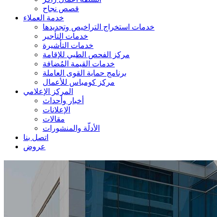
قصص نجاح
خدمة العملاء
خدمات استخراج التراخيص وتجديدها
خدمات التأجير
خدمات التأشيرة
مركز الفحص الطبي للإقامة
خدمات القيمة المُضافة
برنامج حماية القوى العاملة
مركز كومباس للأعمال
المركز الإعلامي
أخبار وأحداث
الإعلانات
مقالات
الأدلّة والمنشورات
اتصل بنا
عروض