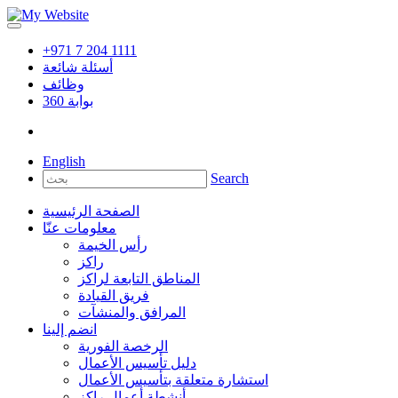
+971 7 204 1111
أسئلة شائعة
وظائف
بوابة
360
English
Search
الصفحة الرئيسية
معلومات عنّا
رأس الخيمة
راكز
المناطق التابعة لراكز
فريق القيادة
المرافق والمنشآت
انضم إلينا
الرخصة الفورية
دليل تأسيس الأعمال
استشارة متعلقة بتأسيس الأعمال
أنشطة أعمال راكز