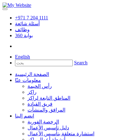
+971 7 204 1111
أسئلة شائعة
وظائف
بوابة
360
English
Search
الصفحة الرئيسية
معلومات عنّا
رأس الخيمة
راكز
المناطق التابعة لراكز
فريق القيادة
المرافق والمنشآت
انضم إلينا
الرخصة الفورية
دليل تأسيس الأعمال
استشارة متعلقة بتأسيس الأعمال
أنشطة أعمال راكز