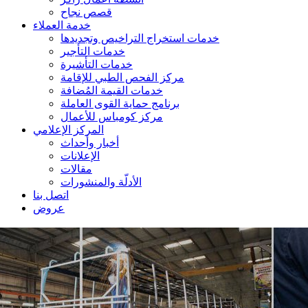
قصص نجاح
خدمة العملاء
خدمات استخراج التراخيص وتجديدها
خدمات التأجير
خدمات التأشيرة
مركز الفحص الطبي للإقامة
خدمات القيمة المُضافة
برنامج حماية القوى العاملة
مركز كومباس للأعمال
المركز الإعلامي
أخبار وأحداث
الإعلانات
مقالات
الأدلّة والمنشورات
اتصل بنا
عروض