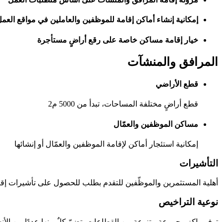
إمكانية إنشاء أماكن إقامة للموظفين والعاملين في مواقع العم
خيار إقامة مساكن خاصة على رقع أراضٍ مستأجرة
المرافق والمنشآت
قطع الأراضي
قطع أراضٍ مختلفة المساحات، تبدأ من 5000 م2
مساكن الموظفين والعمّال
إمكانية استئجار أماكن لإقامة الموظفين والعمّال أو إنشائها
التأشيرات
أهلية المستثمرين والموظّفين للتقدم بطلب للحصول على تأشيرات إقام
نوعية التراخيص
توفر راكز مجموعة متنوعة من القطاعات، تضمّ كلٌ منها عددًا من الأنش