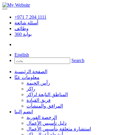
+971 7 204 1111
أسئلة شائعة
وظائف
بوابة
360
English
Search
الصفحة الرئيسية
معلومات عنّا
رأس الخيمة
راكز
المناطق التابعة لراكز
فريق القيادة
المرافق والمنشآت
انضم إلينا
الرخصة الفورية
دليل تأسيس الأعمال
استشارة متعلقة بتأسيس الأعمال
أنشطة أعمال راكز