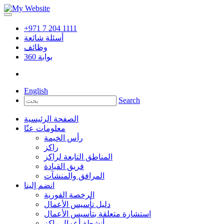
+971 7 204 1111
أسئلة شائعة
وظائف
بوابة
360
English
Search
الصفحة الرئيسية
معلومات عنّا
رأس الخيمة
راكز
المناطق التابعة لراكز
فريق القيادة
المرافق والمنشآت
انضم إلينا
الرخصة الفورية
دليل تأسيس الأعمال
استشارة متعلقة بتأسيس الأعمال
أنشطة أعمال راكز