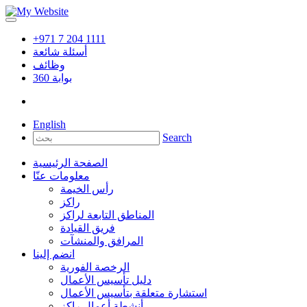
+971 7 204 1111
أسئلة شائعة
وظائف
بوابة
360
English
Search
الصفحة الرئيسية
معلومات عنّا
رأس الخيمة
راكز
المناطق التابعة لراكز
فريق القيادة
المرافق والمنشآت
انضم إلينا
الرخصة الفورية
دليل تأسيس الأعمال
استشارة متعلقة بتأسيس الأعمال
أنشطة أعمال راكز