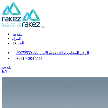
العرض
المزايا
المرافق
الرقم المجاني (داخل دولة الإمارات): 80072539
+971 7 204 1111
عربي
EN