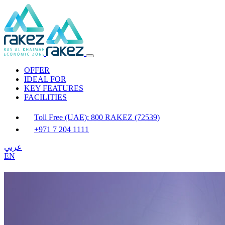
OFFER
IDEAL FOR
KEY FEATURES
FACILITIES
Toll Free (UAE): 800 RAKEZ (72539)
+971 7 204 1111
عربي
EN